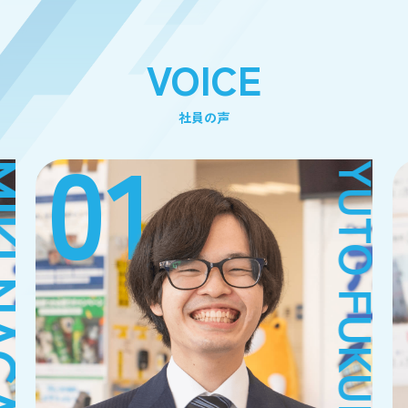
VOICE
社員の声
01
AGAHAMA
YUTO FUKUMITSU